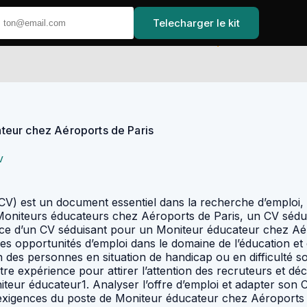
Telecharger le kit
Accueil
teur chez Aéroports de Paris
v
ompagner\ » ou \ »gérer\ ».D. Détailler ses expériences professionnelles pertinentes1. Présenter ses expériences dans l’ordre chronologique inverseCommencez par mentionner votre expérience la plus récente en premier, puis remontez dans le temps. Cela permettra aux recruteurs de voir rapidement votre parcours professionnel et votre évolution.2. Décrire ses missions et réalisations de manière concise et pertinentePour chaque expérience, détaillez vos missions principales et mettez en avant vos réalisations les plus significatives. Évitez les descriptions trop longues et privilégiez les informations concises et pertinentes pour le poste de Moniteur éducateur chez Aéroports de Paris.E. Inclure des réalisations mesurables1. Valoriser ses réussites et réalisations concrètesLes recruteurs seront intéressés par vos réussites et vos réalisations concrètes en tant que Moniteur éducateur. N’hésitez pas à mentionner des exemples concrets, comme l’organisation d’un atelier réussi ou la mise en place d’un projet innovant.2. Utiliser des chiffres et des données pour illustrer ses réalisationsPour renforcer l’impact de vos réalisations, n’hésitez pas à utiliser des chiffres et des données. Par exemple, vous pouvez indiquer le nombre de personnes que vous avez accompagnées ou le taux de réussite de vos actions.F. Mentionner ses formations et certifications1. Présenter sa formation initiale et continue en lien avec le métier de Moniteur éducateurMentionnez vos diplômes et votre formation initiale en lien avec le métier de Moniteur éducateur. N’oubliez pas également de mentionner les formations continues que vous avez suivies pour développer vos compétences dans ce domaine.2. Mettre en avant les certifications pertinentes obtenuesLes certifications pertinentes pour le poste de Moniteur éducateur chez Aéroports de Paris peuvent inclure des formations en animation, en gestion du handicap ou en pédagogie. N’hésitez pas à les mettre en avant dans votre CV pour montrer votre engagement et votre expertise.G. Ajouter des sections complémentaires1. Langues étrangères maîtriséesEn tant que Moniteur éducateur chez Aéroports de Paris, la maîtrise d’une ou plusieurs langues étrangères peut être un atout. N’hésitez pas à mentionner vos compétences linguistiques dans une section dédiée.2. Compétences informatiquesSi vous possédez des compétences informatiques pertinentes pour le poste, comme la maîtrise d’un logiciel spécifique ou des connaissances en traitement de données, n’hésitez pas à les inclure dans votre CV.3. Centres d’intérêt en lien avec le posteLes centres d’intérêt peuvent également être un moyen de montrer votre personnalité et vos valeurs en lien avec le métier de Moniteur éducateur chez Aéroports de Paris. N’hésitez pas à mentionner des activités en lien avec l’éducation, le handicap ou la pédagogie.H. Utiliser des mots-clés pertinents pour passer les systèmes de suivi des candidatures (ATS)1. Comprendre le fonctionnement des ATSDe nombreuses entreprises, dont Aéroports de Paris, utilisent des systèmes de suivi des candidatures (ATS) pour trier les CV reçus. Ces systèmes sont conçus pour détecter certains mots-clés dans les CV et les lettres de motivation afin de sélectionner les candidats les plus pertinents.2. Utiliser des mots-clés présents dans l’offre d’emploiPour augmenter vos chance