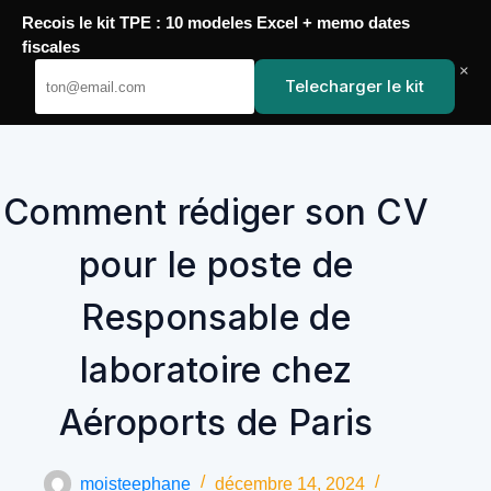
Passer
Recois le kit TPE : 10 modeles Excel + memo dates
au
YoupiJobs
fiscales
contenu
×
Telecharger le kit
Comment rédiger son CV
pour le poste de
Responsable de
laboratoire chez
Aéroports de Paris
moisteephane
décembre 14, 2024