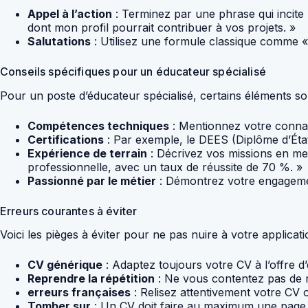
Appel à l’action
: Terminez par une phrase qui incite
dont mon profil pourrait contribuer à vos projets. »
Salutations
: Utilisez une formule classique comme «
Conseils spécifiques pour un éducateur spécialisé
Pour un poste d’éducateur spécialisé, certains éléments son
Compétences techniques
: Mentionnez votre connais
Certifications
: Par exemple, le DEES (Diplôme d’État
Expérience de terrain
: Décrivez vos missions en met
professionnelle, avec un taux de réussite de 70 %. »
Passionné par le métier
: Démontrez votre engagemen
Erreurs courantes à éviter
Voici les pièges à éviter pour ne pas nuire à votre applicati
CV générique
: Adaptez toujours votre CV à l’offre d’
Reprendre la répétition
: Ne vous contentez pas de ré
erreurs françaises
: Relisez attentivement votre CV o
Tomber sur
: Un CV doit faire au maximum une page