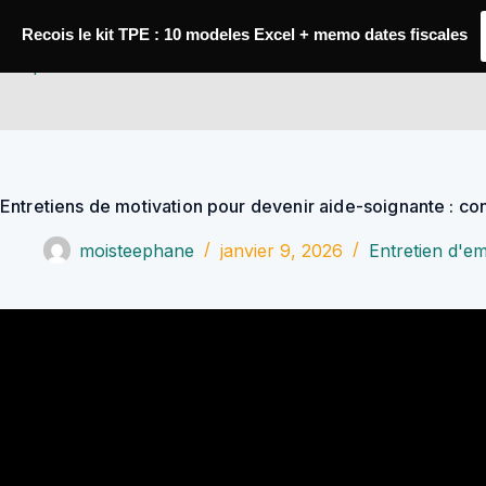
Passer
au
Recois le kit TPE : 10 modeles Excel + memo dates fiscales
contenu
YoupiJobs
Entretiens de motivation pour devenir aide-soignante : co
moisteephane
janvier 9, 2026
Entretien d'