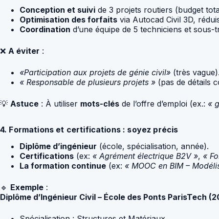
Conception et suivi
de 3 projets routiers (budget total
Optimisation des forfaits
via Autocad Civil 3D, rédui
Coordination
d’une équipe de 5 techniciens et sous-tr
❌
A éviter
:
«Participation aux projets de génie civil»
(très vague)
« Responsable de plusieurs projets »
(pas de détails c
💡
Astuce
: À utiliser
mots-clés
de l’offre d’emploi (ex.:
« g
4. Formations et certifications : soyez précis
Diplôme d’ingénieur
(école, spécialisation, année).
Certifications
(ex:
« Agrément électrique B2V »
,
« Fo
La formation continue
(ex:
« MOOC en BIM – Modélis
🔹
Exemple
:
Diplôme d’Ingénieur Civil – École des Ponts ParisTech (2
Spécialisation : Structures et Matériaux