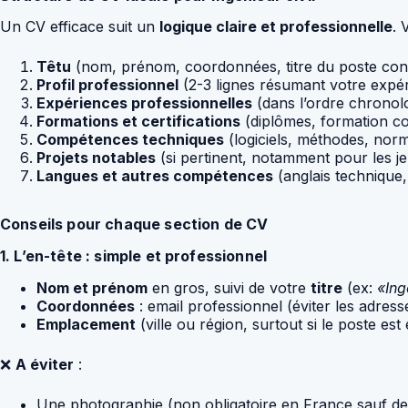
Un CV efficace suit un
logique claire et professionnelle
. 
Têtu
(nom, prénom, coordonnées, titre du poste con
Profil professionnel
(2-3 lignes résumant votre expéri
Expériences professionnelles
(dans l’ordre chronolo
Formations et certifications
(diplômes, formation con
Compétences techniques
(logiciels, méthodes, norm
Projets notables
(si pertinent, notamment pour les j
Langues et autres compétences
(anglais technique, 
Conseils pour chaque section de CV
1. L’en-tête : simple et professionnel
Nom et prénom
en gros, suivi de votre
titre
(ex:
«Ing
Coordonnées
: email professionnel (éviter les adress
Emplacement
(ville ou région, surtout si le poste es
❌
A éviter
:
Une photographie (non obligatoire en France sauf d