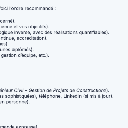
Voici l’ordre recommandé :
cerné).
ence et vos objectifs).
gique inverse, avec des réalisations quantifiables).
tinue, accréditation).
es).
eunes diplômés).
gestion d’équipe, etc.).
énieur Civil – Gestion de Projets de Construction»
).
es sophistiquées), téléphone, LinkedIn (si mis à jour).
t en personne).
emande expresse).