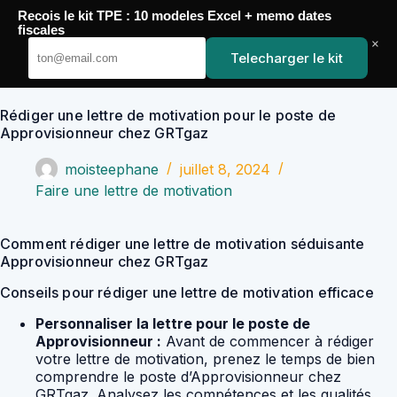
Passer
Recois le kit TPE : 10 modeles Excel + memo dates
au
YoupiJobs
fiscales
contenu
×
Telecharger le kit
Rédiger une lettre de motivation pour le poste de
Approvisionneur chez GRTgaz
moisteephane
juillet 8, 2024
Faire une lettre de motivation
Comment rédiger une lettre de motivation séduisante
Approvisionneur chez GRTgaz
Conseils pour rédiger une lettre de motivation efficace
Personnaliser la lettre pour le poste de
Approvisionneur :
Avant de commencer à rédiger
votre lettre de motivation, prenez le temps de bien
comprendre le poste d’Approvisionneur chez
GRTgaz. Analysez les compétences et les qualités