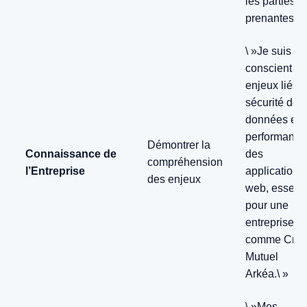
les parties
prenantes.\ 
\ »Je suis
conscient d
enjeux liés à
sécurité des
données et à
performance
Démontrer la
Connaissance de
des
compréhension
l’Entreprise
applications
des enjeux
web, essenti
pour une
entreprise
comme Créd
Mutuel
Arkéa.\ »
\ »Mes