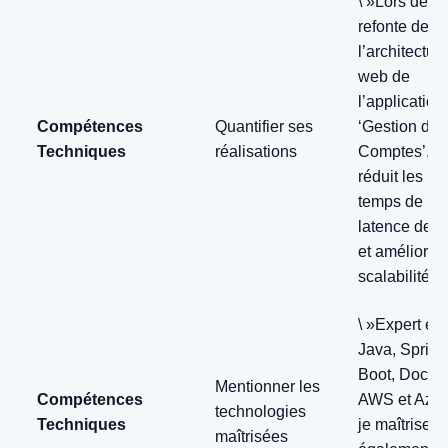
\ »Lors de la
refonte de
l’architectur
web de
l’application
Compétences
Quantifier ses
‘Gestion de
Techniques
réalisations
Comptes’, j’
réduit les
temps de
latence de 
et amélioré l
scalabilité.\ 
\ »Expert en
Java, Spring
Boot, Docker
Mentionner les
Compétences
AWS et Azur
technologies
Techniques
je maîtrise
maîtrisées