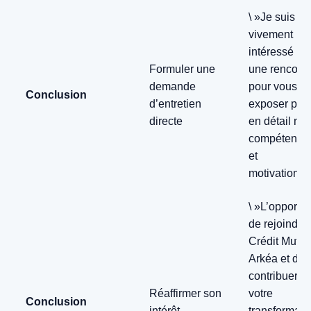
\ »Je suis
vivement
intéressé pa
Formuler une
une rencont
demande
pour vous
Conclusion
d’entretien
exposer plu
directe
en détail me
compétence
et
motivations.\
\ »L’opportun
de rejoindre
Crédit Mutue
Arkéa et de
contribuer à
Réaffirmer son
votre
Conclusion
intérêt
transformati