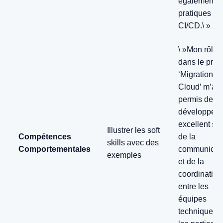
également l
pratiques
CI/CD.\ »
\ »Mon rôle
dans le proje
‘Migration
Cloud’ m’a
permis de
développer 
excellent se
Illustrer les soft
Compétences
de la
skills avec des
Comportementales
communicat
exemples
et de la
coordination
entre les
équipes
techniques e