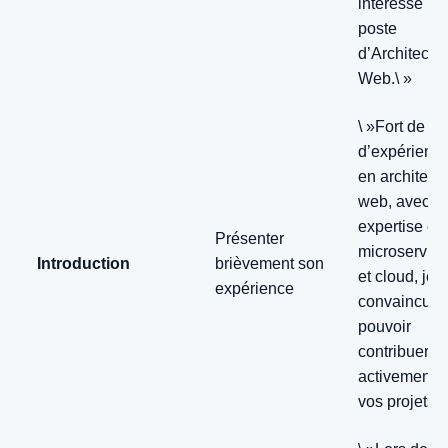
intéressé par
poste
d’Architecte
Web.\ »
\ »Fort de 7 
d’expérienc
en architect
web, avec u
expertise en
Présenter
microservic
Introduction
brièvement son
et cloud, je 
expérience
convaincu d
pouvoir
contribuer
activement à
vos projets.\