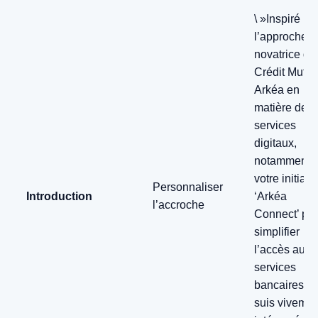
\ »Inspiré pa
l’approche
novatrice de
Crédit Mutue
Arkéa en
matière de
services
digitaux,
notamment
votre initiati
Personnaliser
Introduction
‘Arkéa
l’accroche
Connect’ po
simplifier
l’accès aux
services
bancaires, j
suis vivemen