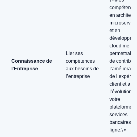
compétence
en architect
microservic
et en
développem
cloud me
Lier ses
permettraien
Connaissance de
compétences
de contribue
l’Entreprise
aux besoins de
l’amélioratio
l’entreprise
de l’expérie
client et à
l’évolution d
votre
plateforme d
services
bancaires e
ligne.\ »