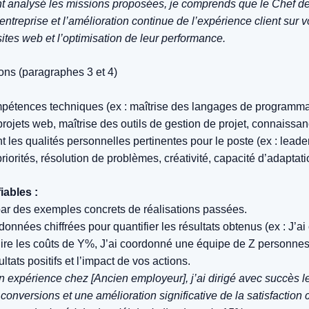
nt analysé les missions proposées, je comprends que le Chef de
’entreprise et l’amélioration continue de l’expérience client sur
sites web et l’optimisation de leur performance.
ons (paragraphes 3 et 4)
pétences techniques (ex : maîtrise des langages de programm
rojets web, maîtrise des outils de gestion de projet, connaissa
t les qualités personnelles pertinentes pour le poste (ex : lead
riorités, résolution de problèmes, créativité, capacité d’adaptatio
iables :
par des exemples concrets de réalisations passées.
s données chiffrées pour quantifier les résultats obtenus (ex : J’
uire les coûts de Y%, J’ai coordonné une équipe de Z personnes,
ltats positifs et l’impact de vos actions.
expérience chez [Ancien employeur], j’ai dirigé avec succès le 
nversions et une amélioration significative de la satisfaction 