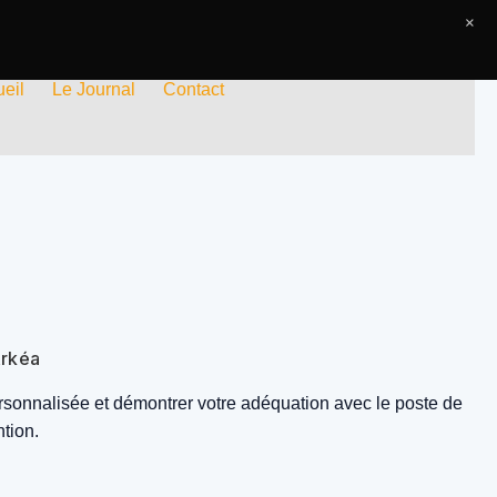
×
eil
Le Journal
Contact
Arkéa
personnalisée et démontrer votre adéquation avec le poste de
ntion.