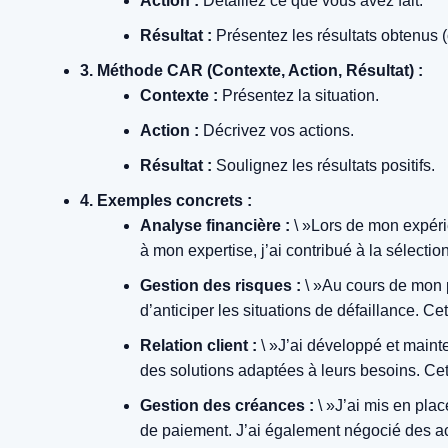
Action :
Détaillez ce que vous avez fait.
Résultat :
Présentez les résultats obtenus (c
3. Méthode CAR (Contexte, Action, Résultat) :
Contexte :
Présentez la situation.
Action :
Décrivez vos actions.
Résultat :
Soulignez les résultats positifs.
4. Exemples concrets :
Analyse financière :
\ »Lors de mon expérien
à mon expertise, j’ai contribué à la sélectio
Gestion des risques :
\ »Au cours de mon p
d’anticiper les situations de défaillance. Ce
Relation client :
\ »J’ai développé et maint
des solutions adaptées à leurs besoins. Cette
Gestion des créances :
\ »J’ai mis en pla
de paiement. J’ai également négocié des acc