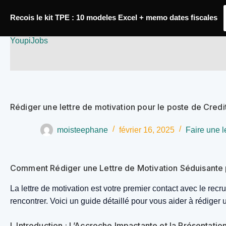
Passer
Recois le kit TPE : 10 modeles Excel + memo dates fiscales
au
YoupiJobs
contenu
Rédiger une lettre de motivation pour le poste de Cred
moisteephane
février 16, 2025
Faire une l
Comment Rédiger une Lettre de Motivation Séduisante 
La lettre de motivation est votre premier contact avec le recr
rencontrer. Voici un guide détaillé pour vous aider à rédiger u
I. Introduction : L’Accroche Impactante et la Présentati