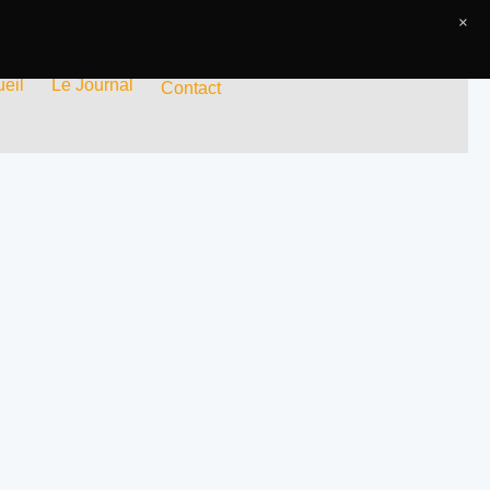
×
eil
Le Journal
Contact