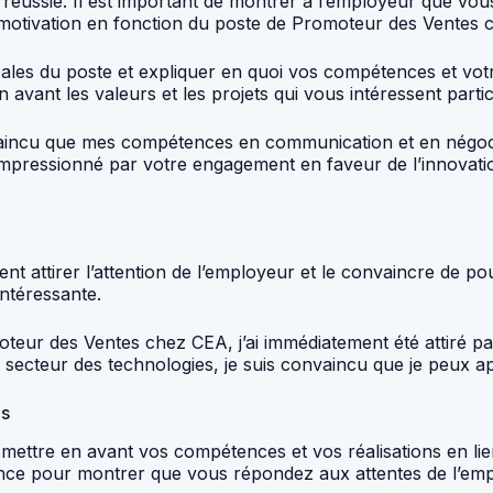
n réussie. Il est important de montrer à l’employeur que vou
de motivation en fonction du poste de Promoteur des Ventes
ales du poste et expliquer en quoi vos compétences et vo
 avant les valeurs et les projets qui vous intéressent parti
vaincu que mes compétences en communication et en négoc
impressionné par votre engagement en faveur de l’innovatio
ent attirer l’attention de l’employeur et le convaincre de p
intéressante.
teur des Ventes chez CEA, j’ai immédiatement été attiré par
secteur des technologies, je suis convaincu que je peux app
ns
ez mettre en avant vos compétences et vos réalisations en 
nonce pour montrer que vous répondez aux attentes de l’em