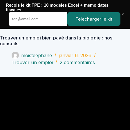
Passer
Recois le kit TPE : 10 modeles Excel + memo dates
au
YoupiJobs
fiscales
contenu
×
Telecharger le kit
Trouver un emploi bien payé dans la biologie : nos
conseils
moisteephane
janvier 6, 2026
Trouver un emploi
2 commentaires