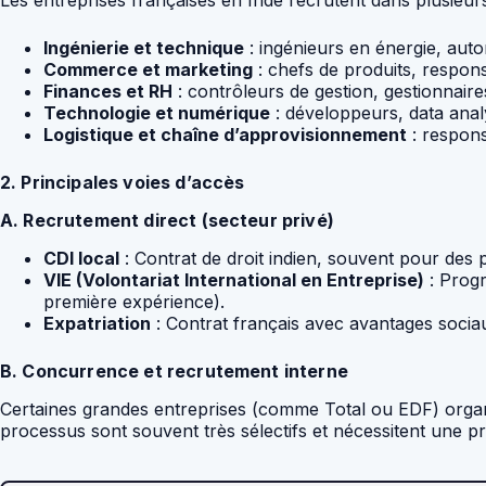
Les entreprises françaises en Inde recrutent dans plusieur
Ingénierie et technique
: ingénieurs en énergie, autom
Commerce et marketing
: chefs de produits, respon
Finances et RH
: contrôleurs de gestion, gestionnaire
Technologie et numérique
: développeurs, data anal
Logistique et chaîne d’approvisionnement
: respons
2. Principales voies d’accès
A. Recrutement direct (secteur privé)
CDI local
: Contrat de droit indien, souvent pour des
VIE (Volontariat International en Entreprise)
: Progr
première expérience).
Expatriation
: Contrat français avec avantages socia
B. Concurrence et recrutement interne
Certaines grandes entreprises (comme Total ou EDF) orga
processus sont souvent très sélectifs et nécessitent une p