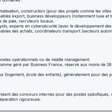
s domaines :
atisation, construction (pour des projets comme les villes i
sables export, business développeurs (notamment luxe et t
s de paie, recruteurs locaux.
ysts, experts en cybersécurité (avec le développement des 
ables des achats, coordinateurs transport (secteurs automob
 postes opérationnels ou de middle management.
amme géré par Business France, réservé aux moins de 28 a
ux (logement, école des enfants), généralement pour des po
nisent des concours internes pour des postes spécifiques
réparation rigoureuse.