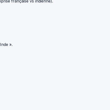
eprise française vs indienne).
Inde ».