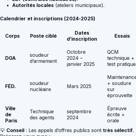
Autorités locales
(ateliers municipaux).
Calendrier et inscriptions (2024-2025)
Dates
Corps
Poste ciblé
Essais
d’inscription
Octobre
QCM
soudeur
DGA
2024 –
technique +
d’armement
janvier 2025
test pratique
Maintenanc
soudeur
+ soudure
FÉD.
Mars 2025
nucléaire
sur
éprouvette
Ville
Épreuve
Technique
septembre
de
écrite +
des agents
2024
Paris
orale
💡
Conseil
: Les appels d’offres publics sont
très sélectif
.