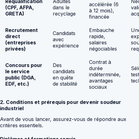
Requalification
Adultes
Néc
accélérée (6
(CPF, AFPA,
dans le
val
à 12 mois),
GRETA)
recyclage
acq
financée
Recrutement
Embauche
Un
Candidats
direct
rapide,
exp
avec
(entreprises
salaires
so
expérience
privées)
négociables
req
Contrat à
Concours pour
Des
durée
Sél
le service
candidats
indéterminée,
tes
public (DGA,
en quête
avantages
tec
EDF, etc.)
de stabilité
sociaux
2. Conditions et prérequis pour devenir soudeur
industriel
Avant de vous lancer, assurez-vous de répondre aux
critères essentiels.
Diplômes et formations requis