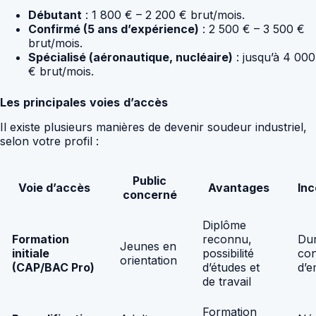
Débutant
: 1 800 € – 2 200 € brut/mois.
Confirmé (5 ans d’expérience)
: 2 500 € – 3 500 €
brut/mois.
Spécialisé (aéronautique, nucléaire)
: jusqu’à 4 000
€ brut/mois.
Les principales voies d’accès
Il existe plusieurs manières de devenir soudeur industriel,
selon votre profil :
Public
Voie d’accès
Avantages
In
concerné
Diplôme
Formation
reconnu,
Dur
Jeunes en
initiale
possibilité
co
orientation
(CAP/BAC Pro)
d’études et
d’
de travail
Formation