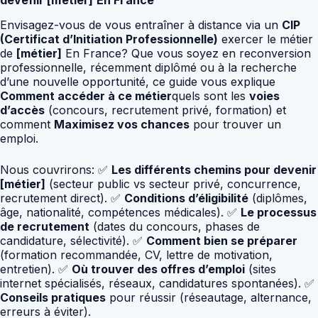
devenir [métier] En France
Envisagez-vous de vous entraîner à distance via un
CIP
(Certificat d’Initiation Professionnelle)
exercer le métier
de
[métier]
En France? Que vous soyez en reconversion
professionnelle, récemment diplômé ou à la recherche
d’une nouvelle opportunité, ce guide vous explique
Comment accéder à ce métier
quels sont les
voies
d’accès
(concours, recrutement privé, formation) et
comment
Maximisez vos chances
pour trouver un
emploi.
Nous couvrirons: ✅
Les différents chemins pour devenir
[métier]
(secteur public vs secteur privé, concurrence,
recrutement direct). ✅
Conditions d’éligibilité
(diplômes,
âge, nationalité, compétences médicales). ✅
Le processus
de recrutement
(dates du concours, phases de
candidature, sélectivité). ✅
Comment bien se préparer
(formation recommandée, CV, lettre de motivation,
entretien). ✅
Où trouver des offres d’emploi
(sites
internet spécialisés, réseaux, candidatures spontanées). ✅
Conseils pratiques
pour réussir (réseautage, alternance,
erreurs à éviter).