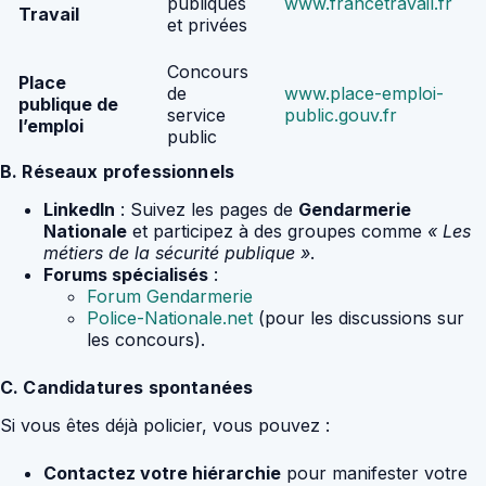
publiques
www.francetravail.fr
Travail
et privées
Concours
Place
de
www.place-emploi-
publique de
service
public.gouv.fr
l’emploi
public
B. Réseaux professionnels
LinkedIn
: Suivez les pages de
Gendarmerie
Nationale
et participez à des groupes comme
« Les
métiers de la sécurité publique »
.
Forums spécialisés
:
Forum Gendarmerie
Police-Nationale.net
(pour les discussions sur
les concours).
C. Candidatures spontanées
Si vous êtes déjà policier, vous pouvez :
Contactez votre hiérarchie
pour manifester votre