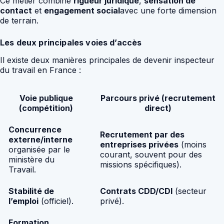
Ce métier combine
rigueur juridique
,
sensation de
contact
et
engagement social
avec une forte dimension
de terrain.
Les deux principales voies d’accès
Il existe deux manières principales de devenir inspecteur
du travail en France :
Voie publique
Parcours privé (recrutement
(compétition)
direct)
Concurrence
Recrutement par des
externe/interne
entreprises privées
(moins
organisée par le
courant, souvent pour des
ministère du
missions spécifiques).
Travail.
Stabilité de
Contrats CDD/CDI
(secteur
l’emploi
(officiel).
privé).
Formation