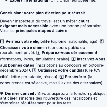
Expert international
(OIT, Union européenne).
Conclusion: votre plan d’action pour réussir
Devenir inspecteur du travail est un métier
cours
exigeant mais accessible
avec une bonne préparation.
Voici les
principales étapes à suivre
:
1️⃣
Vérifiez votre éligibilité
(diplôme, nationalité, âge). 2️⃣
Choisissez votre chemin
(concours public ou
recrutement privé). 3️⃣
Préparez-vous sérieusement
(formations, livres, simulations orales). 4️⃣
Inscrivez-vous
aux bonnes dates
(inscriptions au concours en octobre-
décembre 2024). 5️⃣
Optimisez votre candidature
(CV
ciblé, lettre percutante, réseau). 6️⃣
Persévérer
(la
concurrence est sélective, mais il existe des alternatives).
💬
Dernier conseil
: Si vous aspirez à la fonction publique,
anticiper
s’inscrire dès l’ouverture des inscriptions et
s’entraîner régulièrement pour les tests.