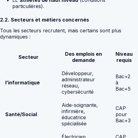
LE
athlètes de haut niveau
(conditions
particulières).
2.2. Secteurs et métiers concernés
Tous les secteurs recrutent, mais certains sont plus
dynamiques :
Des emplois en
Niveau
Secteur
demande
requis
Développeur,
Bac+2
administrateur
l’informatique
à
réseau,
Bac+5
cybersécurité
Aide-soignante,
CAP
infirmière,
Santé/Social
pour
éducatrice
Bac+3
spécialisée
Électricien,
CAP