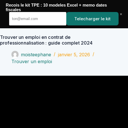
Passer
Recois le kit TPE : 10 modeles Excel + memo dates
au
YoupiJobs
fiscales
contenu
×
Telecharger le kit
Trouver un emploi en contrat de
professionnalisation : guide complet 2024
moisteephane
janvier 5, 2026
Trouver un emploi