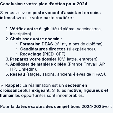
Conclusion : votre plan d’action pour 2024
Si vous visez un
poste vacant d’assistant en soins
intensifs
voici le vôtre
carte routière
:
Vérifiez votre éligibilité
(diplôme, vaccinations,
inscription).
Choisissez votre chemin
:
Formation DEAS
(s’il n’y a pas de diplôme).
Candidatures directes
(si expérience).
Recyclage
(PIED, CPF).
Préparez votre dossier
(CV, lettre, entretien).
Appliquer de manière ciblée
(France Travail, AP-
HP, LinkedIn).
Réseau
(stages, salons, anciens élèves de l’IFAS).
🔹
Rappel
: La réanimation est un
secteur en
croissance
plus
exigeant
. Si tu es
motivé, rigoureux et
humain
les opportunités sont innombrables.
Pour le
dates exactes des compétitions 2024-2025
voir: