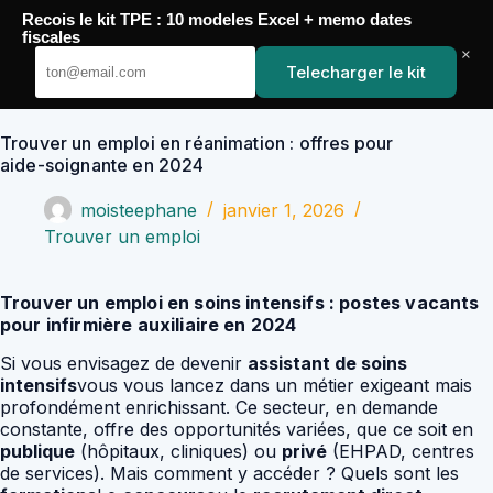
Passer
Recois le kit TPE : 10 modeles Excel + memo dates
au
YoupiJobs
fiscales
contenu
×
Telecharger le kit
Trouver un emploi en réanimation : offres pour
aide-soignante en 2024
moisteephane
janvier 1, 2026
Trouver un emploi
Trouver un emploi en soins intensifs : postes vacants
pour infirmière auxiliaire en 2024
Si vous envisagez de devenir
assistant de soins
intensifs
vous vous lancez dans un métier exigeant mais
profondément enrichissant. Ce secteur, en demande
constante, offre des opportunités variées, que ce soit en
publique
(hôpitaux, cliniques) ou
privé
(EHPAD, centres
de services). Mais comment y accéder ? Quels sont les