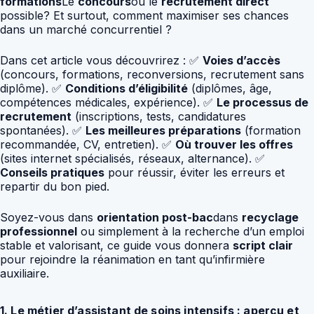
formations
Le
concours
ou le
recrutement direct
possible? Et surtout, comment maximiser ses chances
dans un marché concurrentiel ?
Dans cet article vous découvrirez : ✅
Voies d’accès
(concours, formations, reconversions, recrutement sans
diplôme). ✅
Conditions d’éligibilité
(diplômes, âge,
compétences médicales, expérience). ✅
Le processus de
recrutement
(inscriptions, tests, candidatures
spontanées). ✅
Les meilleures préparations
(formation
recommandée, CV, entretien). ✅
Où trouver les offres
(sites internet spécialisés, réseaux, alternance). ✅
Conseils pratiques
pour réussir, éviter les erreurs et
repartir du bon pied.
Soyez-vous dans
orientation post-bac
dans
recyclage
professionnel
ou simplement à la recherche d’un emploi
stable et valorisant, ce guide vous donnera
script clair
pour rejoindre la réanimation en tant qu’infirmière
auxiliaire.
1. Le métier d’assistant de soins intensifs : aperçu et