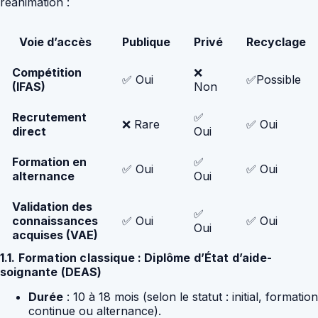
réanimation :
Voie d’accès
Publique
Privé
Recyclage
Compétition
❌
✅ Oui
✅Possible
(IFAS)
Non
Recrutement
✅
❌ Rare
✅ Oui
direct
Oui
Formation en
✅
✅ Oui
✅ Oui
alternance
Oui
Validation des
✅
connaissances
✅ Oui
✅ Oui
Oui
acquises (VAE)
1.1. Formation classique : Diplôme d’État d’aide-
soignante (DEAS)
Durée
: 10 à 18 mois (selon le statut : initial, formation
continue ou alternance).