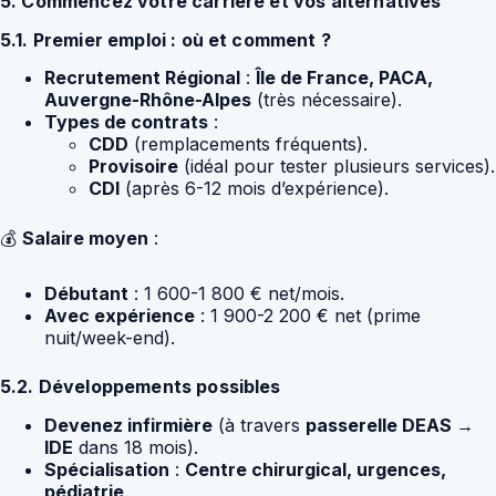
5. Commencez votre carrière et vos alternatives
5.1. Premier emploi : où et comment ?
Recrutement Régional
:
Île de France, PACA,
Auvergne-Rhône-Alpes
(très nécessaire).
Types de contrats
:
CDD
(remplacements fréquents).
Provisoire
(idéal pour tester plusieurs services).
CDI
(après 6-12 mois d’expérience).
💰
Salaire moyen
:
Débutant
: 1 600-1 800 € net/mois.
Avec expérience
: 1 900-2 200 € net (prime
nuit/week-end).
5.2. Développements possibles
Devenez infirmière
(à travers
passerelle DEAS →
IDE
dans 18 mois).
Spécialisation
:
Centre chirurgical, urgences,
pédiatrie
.