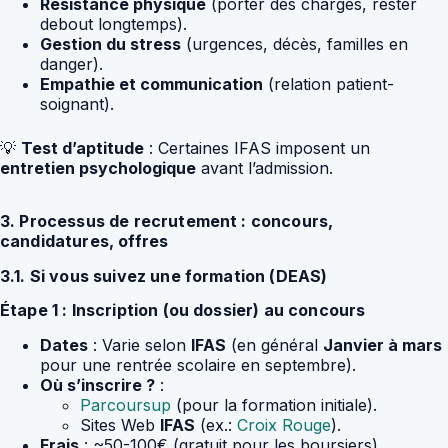
Résistance physique
(porter des charges, rester
debout longtemps).
Gestion du stress
(urgences, décès, familles en
danger).
Empathie et communication
(relation patient-
soignant).
💡
Test d’aptitude
: Certaines IFAS imposent un
entretien psychologique
avant l’admission.
3. Processus de recrutement : concours,
candidatures, offres
3.1. Si vous suivez une formation (DEAS)
Étape 1 : Inscription (ou dossier) au concours
Dates
: Varie selon
IFAS
(en général
Janvier à mars
pour une rentrée scolaire en septembre).
Où s’inscrire ?
:
Parcoursup
(pour la formation initiale).
Sites Web
IFAS
(ex.:
Croix Rouge
).
Frais
: ~50-100€ (gratuit pour les boursiers).