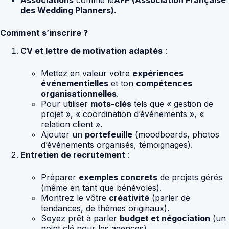
Associations
comme le
AFP (Association Française
des Wedding Planners)
.
Comment s’inscrire ?
CV et lettre de motivation adaptés
:
Mettez en valeur votre
expériences
événementielles
et ton
compétences
organisationnelles
.
Pour utiliser
mots-clés
tels que « gestion de
projet », « coordination d’événements », «
relation client ».
Ajouter un
portefeuille
(moodboards, photos
d’événements organisés, témoignages).
Entretien de recrutement
:
Préparer
exemples concrets
de projets gérés
(même en tant que bénévoles).
Montrez le vôtre
créativité
(parler de
tendances, de thèmes originaux).
Soyez prêt à parler
budget et négociation
(un
point clé pour les agences).