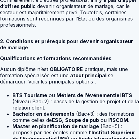
Contrairement à d’autres professions,
il n’y a pas d’appel
d’offres public
devenir organisateur de mariage, car le
secteur est majoritairement privé. Toutefois, certaines
formations sont reconnues par l’État ou des organismes
professionnels.
2. Conditions et prérequis pour devenir organisateur
de mariage
Qualifications et formations recommandées
Aucun diplôme n’est
OBLIGATOIRE
pratique, mais une
formation spécialisée est une
atout principal
se
démarquer. Voici les principales options :
BTS Tourisme
ou
Métiers de l’événementiel BTS
(Niveau Bac+2) : bases de la gestion de projet et de la
relation client.
Bachelor en événements
(Bac+3) : des formations
comme celles de
ESG
,
Soupe de pub
ou
l’ISCOM
.
Master en planification de mariage
(Bac+5) :
proposé par des écoles comme
l’Institut Supérieur
de l’Evénementiel (ISE)
ou
Ecole Internationale de