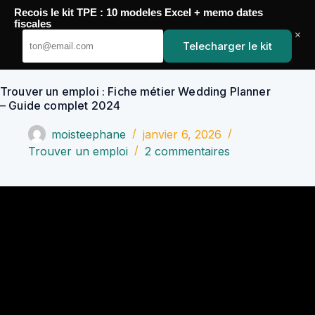
Passer
Recois le kit TPE : 10 modeles Excel + memo dates
au
YoupiJobs
fiscales
contenu
×
Telecharger le kit
Trouver un emploi : Fiche métier Wedding Planner
– Guide complet 2024
moisteephane
janvier 6, 2026
Trouver un emploi
2 commentaires