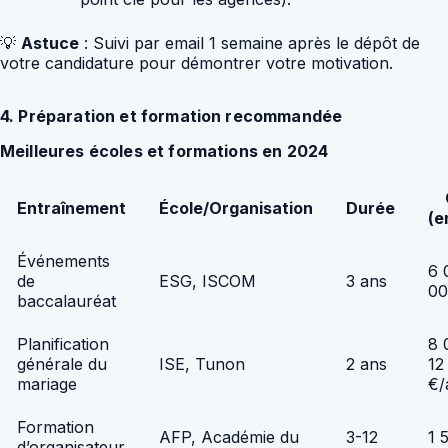
💡
Astuce
: Suivi par email 1 semaine après le dépôt de
votre candidature pour démontrer votre motivation.
4. Préparation et formation recommandée
Meilleures écoles et formations en 2024
Entraînement
École/Organisation
Durée
(e
Événements
6 
de
ESG, ISCOM
3 ans
00
baccalauréat
Planification
8 
générale du
ISE, Tunon
2 ans
12
mariage
€/
Formation
AFP, Académie du
3-12
1 
d’organisateur