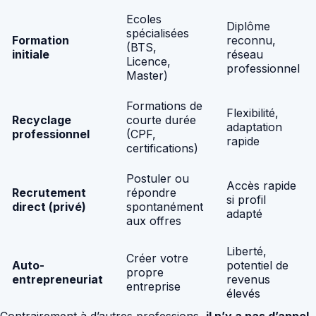
Ecoles
Diplôme
spécialisées
Formation
reconnu,
(BTS,
initiale
réseau
Licence,
professionnel
Master)
Formations de
Flexibilité,
Recyclage
courte durée
adaptation
professionnel
(CPF,
rapide
certifications)
Postuler ou
Accès rapide
Recrutement
répondre
si profil
direct (privé)
spontanément
adapté
aux offres
Liberté,
Créer votre
Auto-
potentiel de
propre
entrepreneuriat
revenus
entreprise
élevés