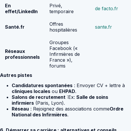
En
Privé,
de facto.fr
effet/LinkedIn
temporaire
Offres
Santé.fr
sante.fr
hospitalières
Groupes
Facebook («
Réseaux
Infirmières de
professionnels
France »),
forums
Autres pistes
Candidatures spontanées
: Envoyer CV + lettre à
cliniques locales
ou
EHPAD
.
Salons de recrutement
:Ex:
Salle de soins
infirmiers
(Paris, Lyon).
Réseau
: Rejoignez des associations comme
Ordre
National des Infirmières
.
6. Démarrer sa carrière : alternatives et conseils