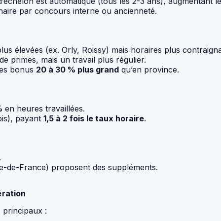
d’échelon est automatique (tous les 2-3 ans), augmentant le
naire par concours interne ou ancienneté.
us élevées (ex. Orly, Roissy) mais horaires plus contraigna
de primes, mais un travail plus régulier.
 des bonus
20 à 30 % plus grand
qu’en province.
%
en heures travaillées.
ois), payant
1,5 à 2 fois le taux horaire
.
.
Île-de-France) proposent des suppléments.
ération
s principaux :