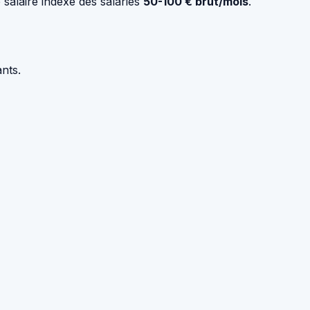
 salaire indexé des salariés
50-100 € brut/mois
.
nts.