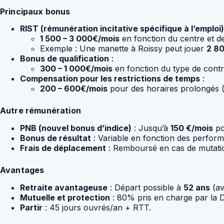
Principaux bonus
RIST (rémunération incitative spécifique à l’emploi)
1 500 – 3 000€/mois
en fonction du centre et de 
Exemple : Une manette à Roissy peut jouer
2 80
Bonus de qualification
:
300 – 1 000€/mois
en fonction du type de contrô
Compensation pour les restrictions de temps
:
200 – 600€/mois
pour des horaires prolongés (
Autre rémunération
PNB (nouvel bonus d’indice)
: Jusqu’à
150 €/mois
po
Bonus de résultat
: Variable en fonction des perform
Frais de déplacement
: Remboursé en cas de mutatio
Avantages
Retraite avantageuse
: Départ possible à
52 ans
(av
Mutuelle et protection
: 80% pris en charge par la
Partir
: 45 jours ouvrés/an + RTT.