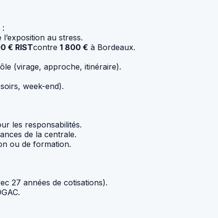
:
l’exposition au stress.
0 € RIST
contre
1 800 €
à Bordeaux.
le (virage, approche, itinéraire).
soirs, week-end).
ur les responsabilités.
ances de la centrale.
n ou de formation.
ec 27 années de cotisations).
 DGAC.