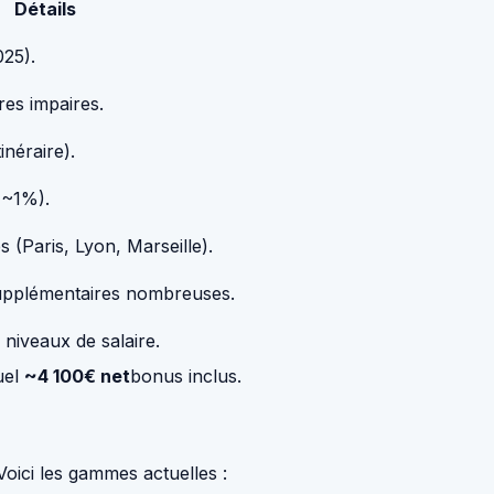
Détails
025).
res impaires.
inéraire).
 ~1%).
 (Paris, Lyon, Marseille).
supplémentaires nombreuses.
niveaux de salaire.
uel
~4 100€ net
bonus inclus.
Voici les gammes actuelles :