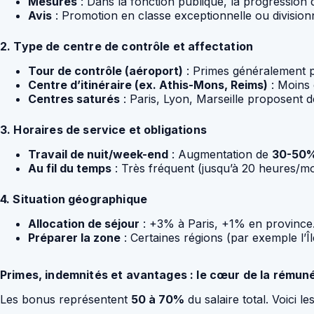
Mesures
: Dans la fonction publique, la progression 
Avis
: Promotion en classe exceptionnelle ou division
2. Type de centre de contrôle et affectation
Tour de contrôle (aéroport)
: Primes généralement pl
Centre d’itinéraire (ex. Athis-Mons, Reims)
: Moins 
Centres saturés
: Paris, Lyon, Marseille proposent
3. Horaires de service et obligations
Travail de nuit/week-end
: Augmentation de
30-50
Au fil du temps
: Très fréquent (jusqu’à 20 heures/m
4. Situation géographique
Allocation de séjour
: +3% à Paris, +1% en province
Préparer la zone
: Certaines régions (par exemple l’
Primes, indemnités et avantages : le cœur de la rémun
Les bonus représentent
50 à 70%
du salaire total. Voici le