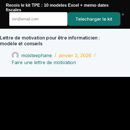
Passer
Recois le kit TPE : 10 modeles Excel + memo dates
au
YoupiJobs
fiscales
contenu
×
Telecharger le kit
Lettre de motivation pour être informaticien :
modèle et conseils
moisteephane
janvier 3, 2026
Faire une lettre de motivation