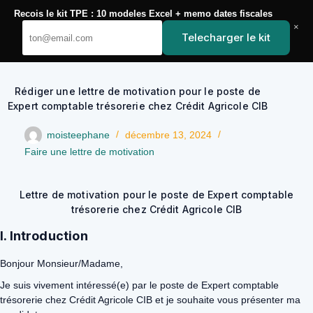
Passer
Recois le kit TPE : 10 modeles Excel + memo dates fiscales
au
YoupiJobs
×
contenu
Telecharger le kit
Rédiger une lettre de motivation pour le poste de
Expert comptable trésorerie chez Crédit Agricole CIB
moisteephane
décembre 13, 2024
Faire une lettre de motivation
Lettre de motivation pour le poste de Expert comptable
trésorerie chez Crédit Agricole CIB
I. Introduction
Bonjour Monsieur/Madame,
Je suis vivement intéressé(e) par le poste de Expert comptable
trésorerie chez Crédit Agricole CIB et je souhaite vous présenter ma