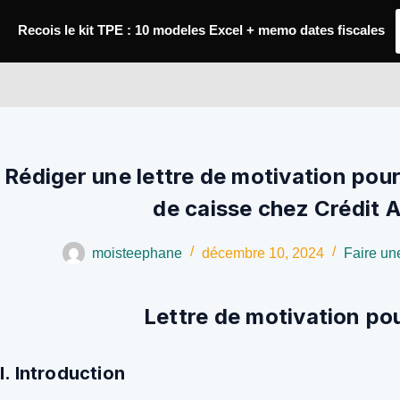
Passer
Recois le kit TPE : 10 modeles Excel + memo dates fiscales
au
contenu
YoupiJobs
Rédiger une lettre de motivation pou
de caisse chez Crédit A
moisteephane
décembre 10, 2024
Faire une
Lettre de motivation po
I. Introduction