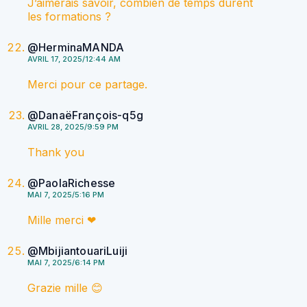
J’aimerais savoir, combien de temps durent
les formations ?
@HerminaMANDA
AVRIL 17, 2025/12:44 AM
Merci pour ce partage.
@DanaëFrançois-q5g
AVRIL 28, 2025/9:59 PM
Thank you
@PaolaRichesse
MAI 7, 2025/5:16 PM
Mille merci ❤
@MbijiantouariLuiji
MAI 7, 2025/6:14 PM
Grazie mille 😊