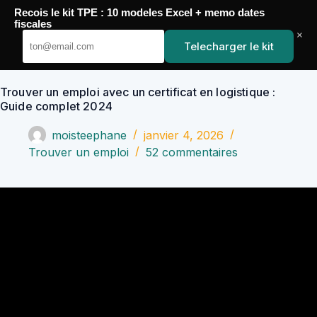
Passer
Recois le kit TPE : 10 modeles Excel + memo dates
au
YoupiJobs
fiscales
contenu
×
Telecharger le kit
Trouver un emploi avec un certificat en logistique :
Guide complet 2024
moisteephane
janvier 4, 2026
Trouver un emploi
52 commentaires