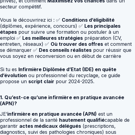
privés), et comment
Maximisez vos chances
dans un
secteur compétitif.
Vous le découvrirez ici : ✅
Conditions d’éligibilité
(diplômes, expérience, concours) ✅
Les principales
étapes
pour suivre une formation ou postuler à un
emploi ✅
Les meilleures stratégies
préparation (CV,
entretien, réseaux) ✅
Où trouver des offres
et comment
se démarquer ✅
Des conseils réalistes
pour réussir que
vous soyez en reconversion ou en début de carrière
Si tu es
Infirmière Diplômée d’Etat (IDE) en quête
d’évolution
ou professionnel du recyclage, ce guide
propose un
script clair
pour 2024-2025.
1. Qu’est-ce qu’une infirmière en pratique avancée
(APN)?
JE’
infirmière en pratique avancée (APN)
est un
professionnel de la santé
hautement qualifié
capable de
garantir
actes médicaux délégués
(prescriptions,
diagnostics, suivi des pathologies chroniques) sous