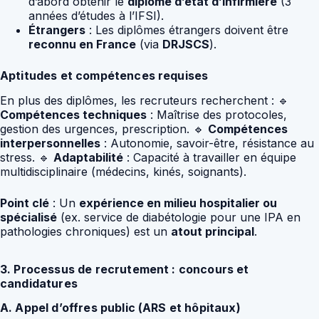
d’abord obtenir le
diplôme d’état d’infirmière
(3
années d’études à l’IFSI).
Étrangers
: Les diplômes étrangers doivent être
reconnu en France
(via
DRJSCS
).
Aptitudes et compétences requises
En plus des diplômes, les recruteurs recherchent : 🔹
Compétences techniques
: Maîtrise des protocoles,
gestion des urgences, prescription. 🔹
Compétences
interpersonnelles
: Autonomie, savoir-être, résistance au
stress. 🔹
Adaptabilité
: Capacité à travailler en équipe
multidisciplinaire (médecins, kinés, soignants).
Point clé
: Un
expérience en milieu hospitalier ou
spécialisé
(ex. service de diabétologie pour une IPA en
pathologies chroniques) est un
atout principal
.
3. Processus de recrutement : concours et
candidatures
A. Appel d’offres public (ARS et hôpitaux)