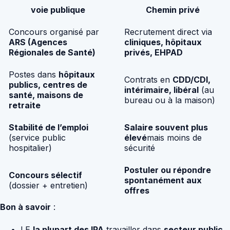
voie publique
Chemin privé
Concours organisé par
Recrutement direct via
ARS (Agences
cliniques, hôpitaux
Régionales de Santé)
privés, EHPAD
Postes dans
hôpitaux
Contrats en
CDD/CDI,
publics, centres de
intérimaire, libéral
(au
santé, maisons de
bureau ou à la maison)
retraite
Stabilité de l’emploi
Salaire souvent plus
(service public
élevé
mais moins de
hospitalier)
sécurité
Postuler ou répondre
Concours sélectif
spontanément aux
(dossier + entretien)
offres
Bon à savoir
:
LE
la plupart des IPA
travailler dans
secteur public