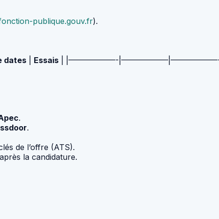
onction-publique.gouv.fr
).
e dates
|
Essais
| |——————-|——————|——————-| | Conco
 Apec
.
assdoor
.
és de l’offre (ATS).
après la candidature.