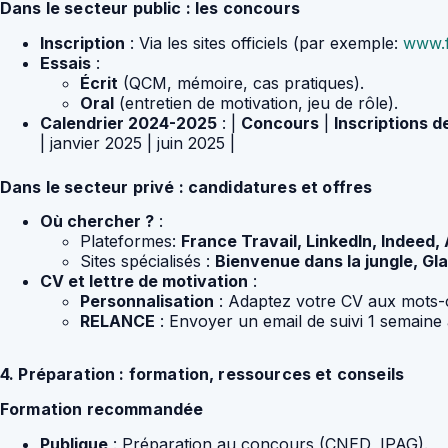
Dans le secteur public : les concours
Inscription
: Via les sites officiels (par exemple:
www.f
Essais
:
Écrit
(QCM, mémoire, cas pratiques).
Oral
(entretien de motivation, jeu de rôle).
Calendrier 2024-2025
: |
Concours
|
Inscriptions d
| janvier 2025 | juin 2025 |
Dans le secteur privé : candidatures et offres
Où chercher ?
:
Plateformes:
France Travail, LinkedIn, Indeed,
Sites spécialisés :
Bienvenue dans la jungle, Gl
CV et lettre de motivation
:
Personnalisation
: Adaptez votre CV aux mots-cl
RELANCE
: Envoyer un email de suivi 1 semaine 
4. Préparation : formation, ressources et conseils
Formation recommandée
Publique
: Préparation au concours (CNED, IPAG).