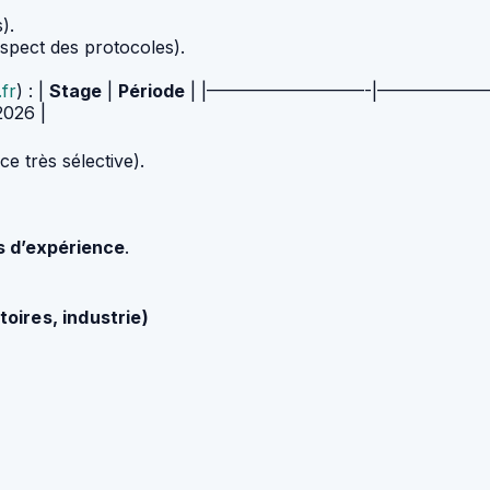
).
spect des protocoles).
fr
) : |
Stage
|
Période
| |—————————-|———————-| | Insc
2026 |
e très sélective).
s d’expérience
.
oires, industrie)