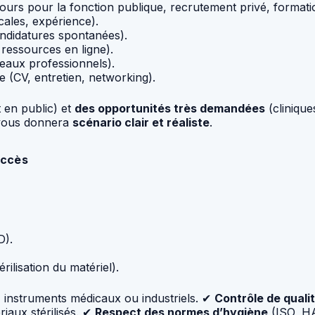
urs pour la fonction publique, recrutement privé, formation
ales, expérience).
candidatures spontanées).
ressources en ligne).
seaux professionnels).
 (CV, entretien, networking).
 en public) et
des opportunités très demandées
(clinique
 vous donnera
scénario clair et réaliste
.
accès
D).
érilisation du matériel).
n
instruments médicaux ou industriels. ✔
Contrôle de quali
riaux stérilisés. ✔
Respect des normes d’hygiène
(ISO, HA