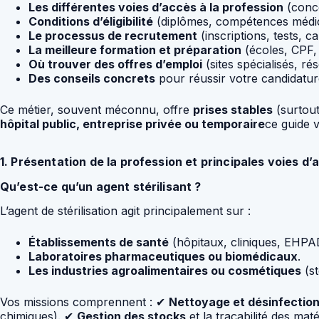
Les différentes voies d’accès à la profession
(conco
Conditions d’éligibilité
(diplômes, compétences médic
Le processus de recrutement
(inscriptions, tests, 
La meilleure formation et préparation
(écoles, CPF, 
Où trouver des offres d’emploi
(sites spécialisés, ré
Des conseils concrets
pour réussir votre candidature
Ce métier, souvent méconnu, offre
prises stables
(surtout
hôpital public, entreprise privée ou temporaire
ce guide
1. Présentation de la profession et principales voies d’
Qu’est-ce qu’un agent stérilisant ?
L’agent de stérilisation agit principalement sur :
Établissements de santé
(hôpitaux, cliniques, EHPA
Laboratoires pharmaceutiques ou biomédicaux
.
Les industries agroalimentaires ou cosmétiques
(st
Vos missions comprennent : ✔
Nettoyage et désinfectio
chimiques). ✔
Gestion des stocks
et la traçabilité des maté