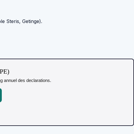
e Steris, Getinge).
TPE)
ing annuel des declarations.