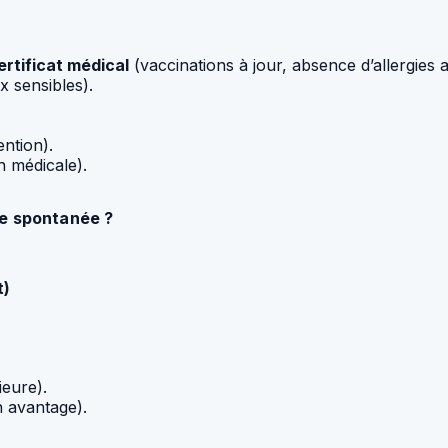
ertificat médical
(vaccinations à jour, absence d’allergies 
x sensibles).
ntion).
on médicale).
re spontanée ?
t)
ieure).
 avantage).