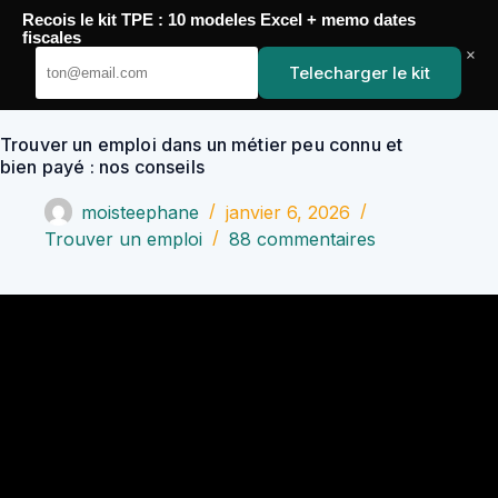
Passer
Recois le kit TPE : 10 modeles Excel + memo dates
au
YoupiJobs
fiscales
contenu
×
Telecharger le kit
Trouver un emploi dans un métier peu connu et
bien payé : nos conseils
moisteephane
janvier 6, 2026
Trouver un emploi
88 commentaires