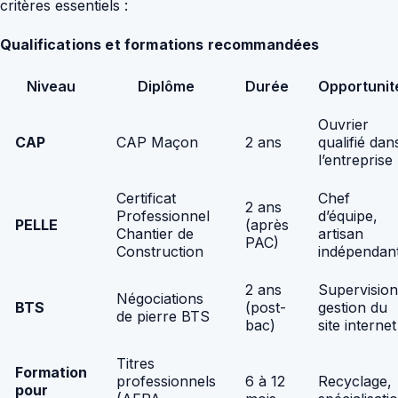
critères essentiels :
Qualifications et formations recommandées
Niveau
Diplôme
Durée
Opportunit
Ouvrier
CAP
CAP Maçon
2 ans
qualifié dan
l’entreprise
Certificat
Chef
2 ans
Professionnel
d’équipe,
PELLE
(après
Chantier de
artisan
PAC)
Construction
indépendan
2 ans
Supervision
Négociations
BTS
(post-
gestion du
de pierre BTS
bac)
site internet
Titres
Formation
professionnels
6 à 12
Recyclage,
pour