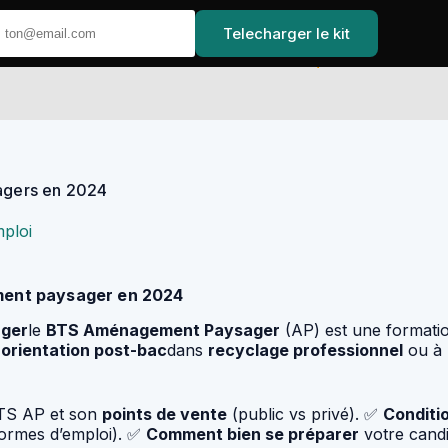
Telecharger le kit
Accueil
agers en 2024
ploi
ment paysager en 2024
ger
le
BTS Aménagement Paysager
(AP) est une formatio
s
orientation post-bac
dans
recyclage professionnel
ou à 
TS AP et son
points de vente
(public vs privé). ✅
Conditi
formes d’emploi). ✅
Comment bien se préparer
votre candi