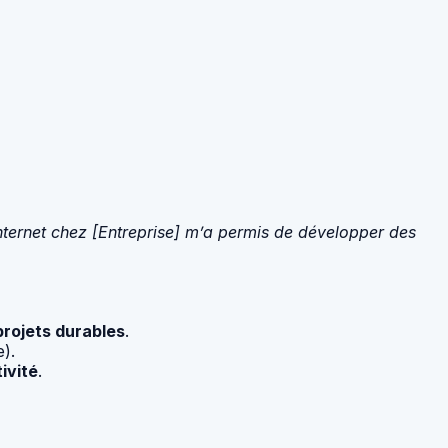
ernet chez [Entreprise] m’a permis de développer des
projets durables
.
).
ivité
.