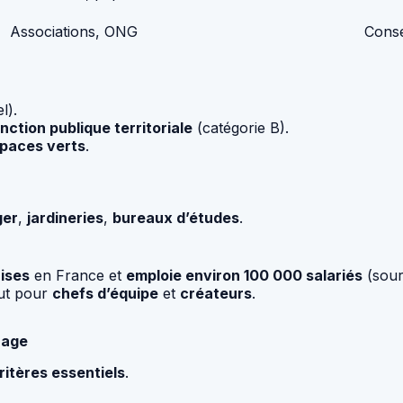
Associations, ONG
Conse
l).
nction publique territoriale
(catégorie B).
paces verts
.
ger
,
jardineries
,
bureaux d’études
.
ises
en France et
emploie environ 100 000 salariés
(sou
out pour
chefs d’équipe
et
créateurs
.
sage
ritères essentiels
.