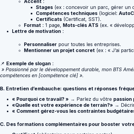
Accent
:
Stages
(ex : concevoir un parc, gérer un c
Compétences techniques
(logiciel:
AutoC
Certificats
(Certificat, SST).
Format
: 1 page,
Mots-clés ATS
(ex. « développ
Lettre de motivation
:
Personnaliser
pour toutes les entreprises.
Mentionner un projet concret
(ex : « J’ai part
📌
Exemple de slogan
:
» Passionné par le développement durable, mon BTS Aména
compétences en [compétence clé] ».
B. Entretien d’embauche: questions et réponses fréq
« Pourquoi ce travail? »
→ Parlez du vôtre
passion 
«Quelle est votre expérience de terrain?»
→ Décri
« Comment gérez-vous les contraintes budgétaire
C. Des formations complémentaires pour booster votre 