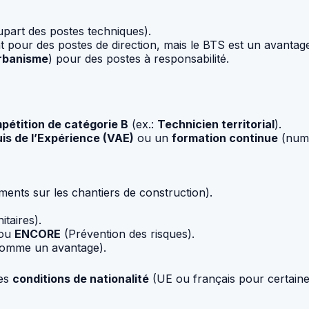
upart des postes techniques).
nt pour des postes de direction, mais le BTS est un avantag
rbanisme
) pour des postes à responsabilité.
pétition de catégorie B
(ex.:
Technicien territorial
).
is de l’Expérience (VAE)
ou un
formation continue
(numé
ents sur les chantiers de construction).
itaires).
 ou
ENCORE
(Prévention des risques).
omme un avantage).
les
conditions de nationalité
(UE ou français pour certaine