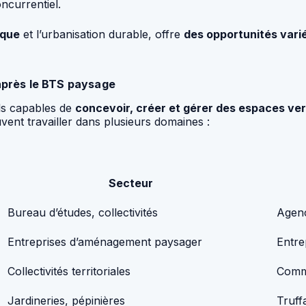
currentiel.
ique
et l’urbanisation durable, offre
des opportunités vari
 après le BTS paysage
ls capables de
concevoir, créer et gérer des espaces ver
ent travailler dans plusieurs domaines :
Secteur
Bureau d’études, collectivités
Agenc
Entreprises d’aménagement paysager
Entre
Collectivités territoriales
Comm
Jardineries, pépinières
Truff