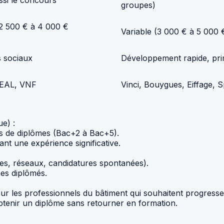
ssi le concours
groupes)
 2 500 € à 4 000 €
Variable (3 000 € à 5 000 
s sociaux
Développement rapide, prim
DREAL, VNF
Vinci, Bouygues, Eiffage, S
ue) :
res de diplômes (Bac+2 à Bac+5).
nt une expérience significative.
mes, réseaux, candidatures spontanées).
nes diplômés.
 les professionnels du bâtiment qui souhaitent progresse
tenir un diplôme sans retourner en formation.