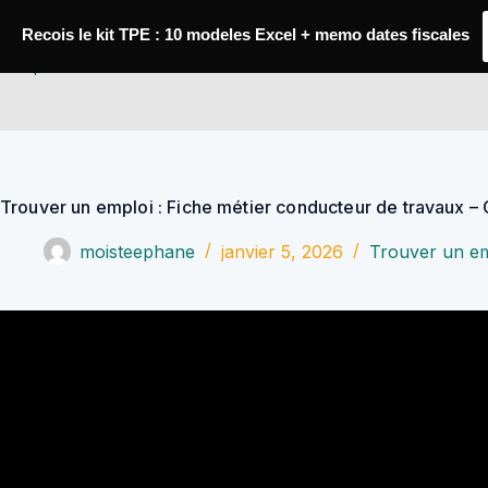
Passer
au
Recois le kit TPE : 10 modeles Excel + memo dates fiscales
contenu
YoupiJobs
Trouver un emploi : Fiche métier conducteur de travaux –
moisteephane
janvier 5, 2026
Trouver un em