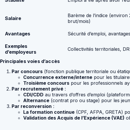
Stabilité
Emploi à vie après avoir réu
Barème de l’indice (environ
Salaire
brut/mois)
Avantages
Sécurité d’emploi, avantage
Exemples
Collectivités territoriales, 
d’employeurs
Principales voies d’accès
Par concours
(fonction publique territoriale ou étatiq
Concurrence externe/interne
pour les titulai
Troisième concours
pour les professionnels aya
Par recrutement privé
:
CDI/CDD
au travers d’offres d’emploi (platefor
Alternance
(contrat pro ou stage) pour les jeu
Par reconversion
:
La formation continue
(CPF, AFPA, GRETA) pour
Validation des Acquis de l’Expérience (VAE)
ob